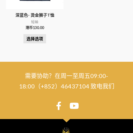
深蓝色- 烫金狮子T恤
短袖
港币
130.00
选择选项
需要协助？在周一至周五09:00-
18:00（+852）46437104 致电我们