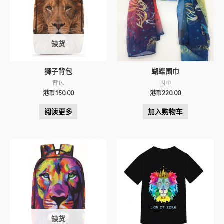
缺货
狮子背包
蝴蝶围巾
背包
围巾
港币
150.00
港币
220.00
阅读更多
加入购物车
缺货