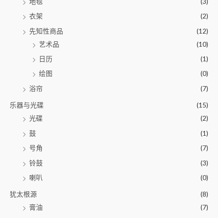
地毯
(3)
衣架
(2)
先知性商品
(12)
艺术品
(10)
日历
(1)
绘图
(0)
浴帘
(7)
乐器与光碟
(15)
光碟
(2)
鼓
(1)
号角
(7)
铃鼓
(3)
喇叭
(0)
犹太根源
(8)
膏油
(7)