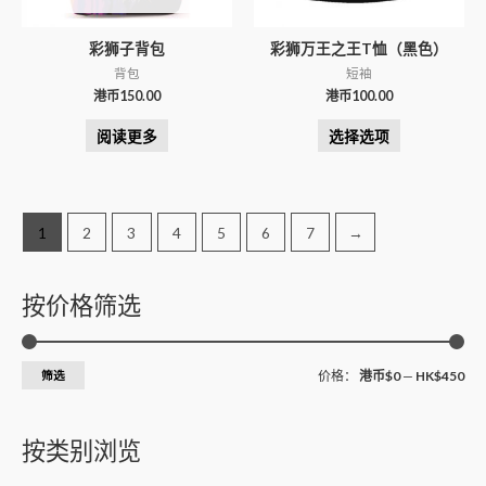
彩狮子背包
彩狮万王之王T恤（黑色）
背包
短袖
港币
150.00
港币
100.00
阅读更多
选择选项
1
2
3
4
5
6
7
→
按价格筛选
筛选
价格：
港币$0
—
HK$450
按类别浏览