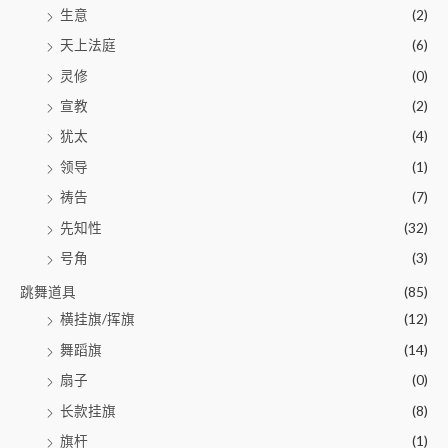
生意
(2)
天上法庭
(6)
灵修
(0)
宣教
(2)
犹太
(4)
领导
(1)
祷告
(7)
先知性
(32)
号角
(3)
跳舞道具
(85)
横挂旗/挥旗
(12)
舞蹈旗
(14)
扇子
(0)
长款挂旗
(8)
旗杆
(1)