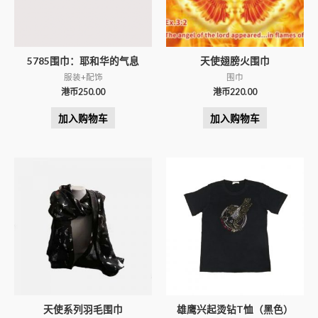
5785围巾：耶和华的气息
天使翅膀火围巾
服装+配饰
围巾
港币
250.00
港币
220.00
加入购物车
加入购物车
天使系列羽毛围巾
雄鹰兴起烫钻T恤（黑色）