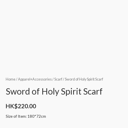
Home
/
Apparel+Accessories
/
Scarf
/ Sword of Holy Spirit Scarf
Sword of Holy Spirit Scarf
HK$
220.00
Size of Item: 180*72cm