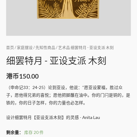
首页
/
家庭摆设
/
先知性商品
/
艺术品
细罢特月 - 亚设支派 木刻
细罢特月 - 亚设支派 木刻
港币
150.00
（申命记33：24-25）论到亚设，他说：“愿亚设蒙福，胜过众
子，愿他得兄弟的喜悦；愿他把脚蘸在油中。你的门闩是铜的，是
铁的，你的日子怎样，你的力量也必怎样。
设计细罢特月【亚设支派木刻】的灵感 - Anita Lau
剩余量：
库存 20 件