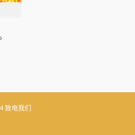
0
04 致电我们