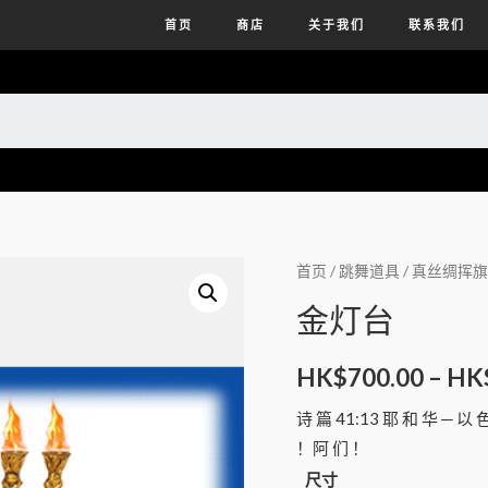
首页
商店
关于我们
联系我们
首页
/
跳舞道具
/
真丝绸挥旗
金灯台
HK$
700.00
–
HK
诗 篇 41:13 耶 和 华 ─ 以
！阿 们 ！
尺寸