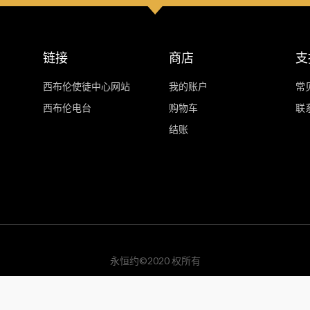
链接
商店
支
西布伦使徒中心网站
我的账户
常
西布伦电台
购物车
联
结账
永恒约©2020 权所有
Design by
OSPWEBDESIGN.COM