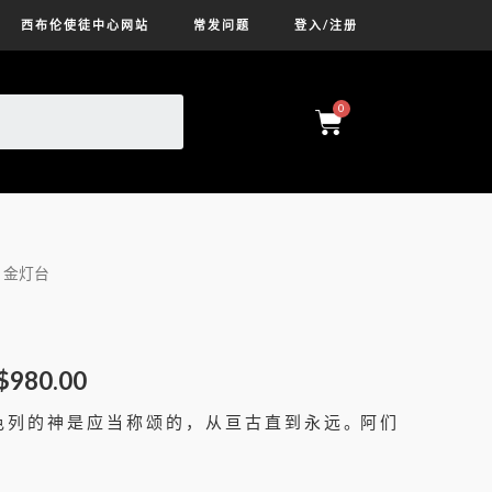
西布伦使徒中心网站
常发问题
登入/注册
金灯台
$
980.00
 色 列 的 神 是 应 当 称 颂 的 ， 从 亘 古 直 到 永 远 。阿 们