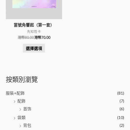
當號角響起（第一套）
先知性卡
港幣
80.00
港幣
70.00
選擇選項
按類別瀏覽
服裝+配飾
(81)
配飾
(7)
首饰
(6)
袋類
(10)
背包
(2)