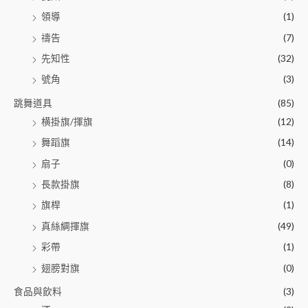
領導
(1)
禱告
(7)
先知性
(32)
號角
(3)
跳舞道具
(85)
横掛旗/揮旗
(12)
舞蹈旗
(14)
扇子
(0)
長款掛旗
(8)
旗桿
(1)
真絲綢揮旗
(49)
彩帶
(1)
翅膀對旗
(0)
食品與飲料
(3)