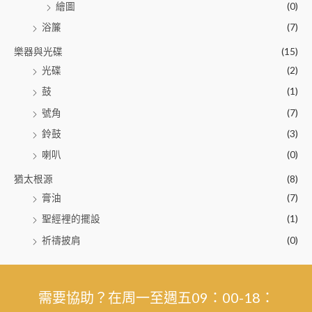
繪圖
(0)
浴簾
(7)
樂器與光碟
(15)
光碟
(2)
鼓
(1)
號角
(7)
鈴鼓
(3)
喇叭
(0)
猶太根源
(8)
膏油
(7)
聖經裡的擺設
(1)
祈禱披肩
(0)
需要協助？在周一至週五09：00-18：