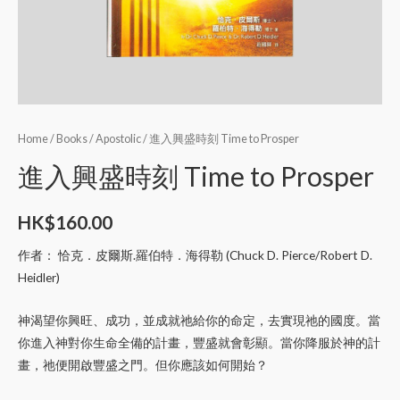
Home
/
Books
/
Apostolic
/ 進入興盛時刻 Time to Prosper
進入興盛時刻 Time to Prosper
HK$
160.00
作者：
恰克．皮爾斯.羅伯特．海得勒 (Chuck D. Pierce/Robert D.
Heidler)
神渴望你興旺、成功，並成就祂給你的命定，去實現祂的國度。當
你進入神對你生命全備的計畫，豐盛就會彰顯。當你降服於神的計
畫，祂便開啟豐盛之門。但你應該如何開始？