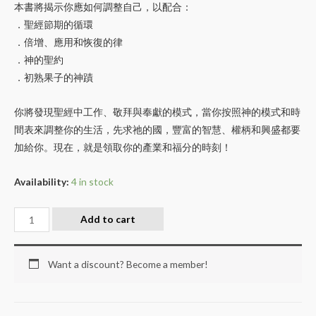
本書將揭示你應如何調整自己，以配合：
．聖經節期的循環
．倍增、應用和恢復的律
．神的聖約
．初熟果子的神蹟
你將發現聖經中工作、敬拜與奉獻的模式，當你按照神的模式和時
間表來調整你的生活，先求祂的國，豐富的智慧、權柄和興盛都要
加給你。現在，就是領取你的產業和福分的時刻！
Availability:
4 in stock
Add to cart
Want a discount? Become a member!