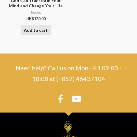
God Can Transform Your
Mind and Change Your Life
Books
HK$
120.00
Add to cart
Need help? Call us on Mon - Fri 09:00 -
18:00 at (+852) 46437104