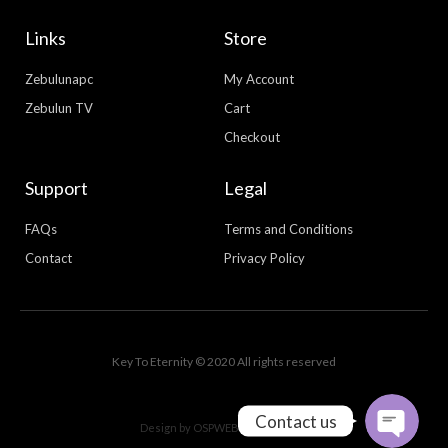
Links
Store
Zebulunapc
My Account
Zebulun TV
Cart
Checkout
Support
Legal
FAQs
Terms and Conditions
Contact
Privacy Policy
WhatsApp
Facebook Messenger
Key To Eternity © 2020 All rights reserved
Contact us
Design by
OSPWEBDESIGN.COM