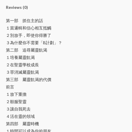
Reviews (0)
第一部 抓住主的話
１當邏輯和信心相互抵觸
２別放手，即使你得勝了
３為什麼你不需要「B計劃」？
第二部 追尋屬靈飢渴
１培養屬靈飢渴
２在聖靈學校成長
３罪消滅屬靈飢渴
第三部 屬靈飢渴的代價
前言
１放下重擔
２順服聖靈
３讓自我死去
４活在靈的領域
第四部 屬靈時機
１時間可以成為你的朋友