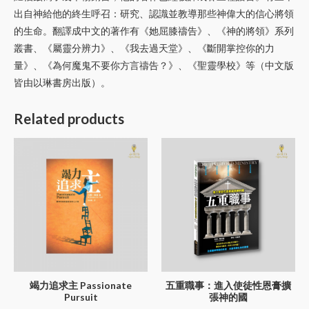
出自神給他的終生呼召：研究、認識並教導那些神偉大的信心將領
的生命。翻譯成中文的著作有《她屈膝禱告》、《神的將領》系列
叢書、《屬靈分辨力》、《我去過天堂》、《斷開掌控你的力
量》、《為何魔鬼不要你方言禱告？》、《聖靈學校》等（中文版
皆由以琳書房出版）。
Related products
竭力追求主 Passionate
五重職事：進入使徒性恩膏擴
Pursuit
張神的國