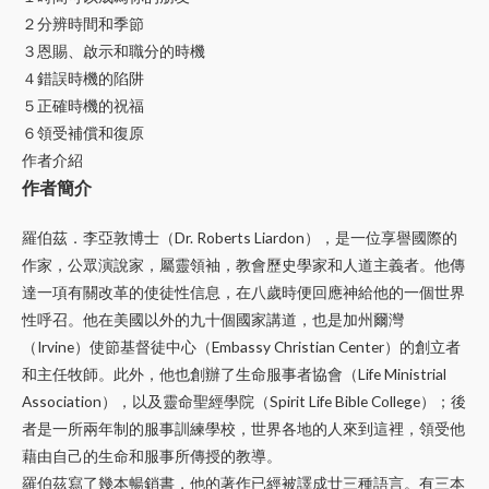
２分辨時間和季節
３恩賜、啟示和職分的時機
４錯誤時機的陷阱
５正確時機的祝福
６領受補償和復原
作者介紹
作者簡介
羅伯茲．李亞敦博士（Dr. Roberts Liardon），是一位享譽國際的
作家，公眾演說家，屬靈領袖，教會歷史學家和人道主義者。他傳
達一項有關改革的使徒性信息，在八歲時便回應神給他的一個世界
性呼召。他在美國以外的九十個國家講道，也是加州爾灣
（Irvine）使節基督徒中心（Embassy Christian Center）的創立者
和主任牧師。此外，他也創辦了生命服事者協會（Life Ministrial
Association），以及靈命聖經學院（Spirit Life Bible College）；後
者是一所兩年制的服事訓練學校，世界各地的人來到這裡，領受他
藉由自己的生命和服事所傳授的教導。
羅伯茲寫了幾本暢銷書，他的著作已經被譯成廿三種語言。有三本