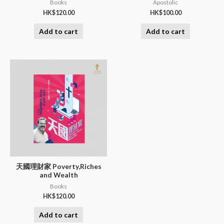
Books
Apostolic
HK$
120.00
HK$
100.00
Add to cart
Add to cart
天國理財家 Poverty,Riches
and Wealth
Books
HK$
120.00
Add to cart