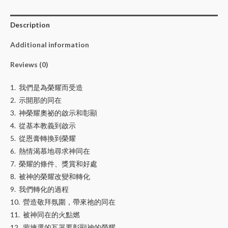
Description
Additional information
Reviews (0)
1. 我們是為榮耀而受造
2. 示開那的同在
3. 神榮耀奧祕的啟示和彰顯
4. 從基本教義到啟示
5. 從恩膏轉換到榮耀
6. 熱情渴慕地尋求神同在
7. 榮耀的條件、獎賞和好處
8. 被神的榮耀改變和轉化
9. 我們轉化的過程
10. 營造敬拜氛圍，帶來祂的同在
11. 被神同在的火點燃
12. 蒙揀選的瓦器要彰顯神的榮耀