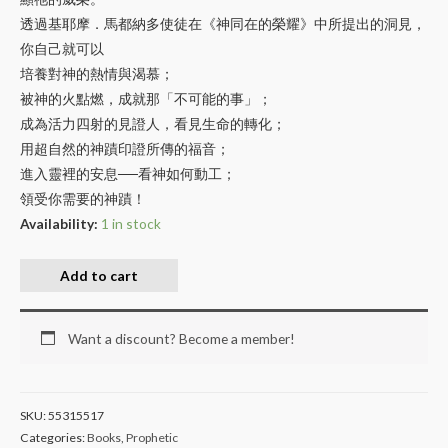
透過基耶摩．馬都納多使徒在《神同在的榮耀》中所提出的洞見，
你自己就可以
培養對神的熱情與渴慕；
被神的火點燃，成就那「不可能的事」；
成為活力四射的見證人，看見生命的轉化；
用超自然的神蹟印證所傳的福音；
進入靈裡的安息──看神如何動工；
領受你需要的神蹟！
Availability:
1 in stock
Add to cart
Want a discount? Become a member!
SKU:
55315517
Categories:
Books
,
Prophetic