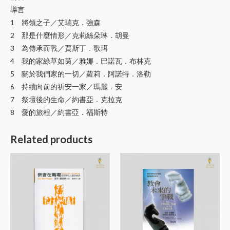
導言
1 將領之子／艾瑞克．強森
2 那是什麼情形／克莉絲朵琳．胡曼
3 為傳承而戰／賈斯丁．歌珥
4 我的家綠草如茵／雅娜．巴諾瓦．布林克
5 關於我們家的一切／蘿莉．阿諾特．洛勒
6 持續向前的祈安一家／瑪麗．安
7 祭壇後的生命／約書亞．克拉克
8 愛的旅程／約書亞．福斯特
Related products