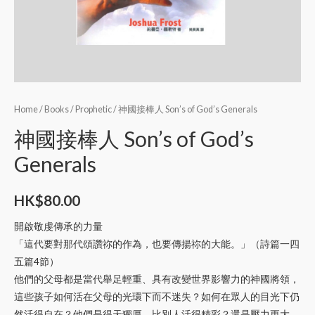
Home
/
Books
/
Prophetic
/ 神國接棒人 Son’s of God’s Generals
神國接棒人 Son’s of God’s
Generals
HK$
80.00
開啟敬虔傳承的力量
「這代要對那代頌讚祢的作為，也要傳揚祢的大能。」（詩篇一四
五篇4節）
他們的父母都是當代舉足輕重、具有改變世界影響力的神國將領，
這些孩子如何活在父母的光環下而不迷失？如何在眾人的目光下仍
然活得自在？他們是得天獨厚，比別人活得精彩？還是壓力更大，