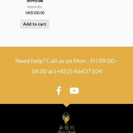
張神的國
Apostolic
HK$
100.00
Add to cart
Need help? Call us on Mon - Fri 09:00 -
18:00 at (+852) 46437104