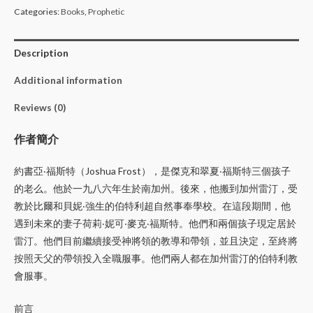
Categories:
Books
,
Prophetic
Description
Additional information
Reviews (0)
作者簡介
約書亞‧福斯特（Joshua Frost），是傑克和翠夏‧福斯特三個孩子
的老么。他於一九八六年生於南加州。後來，他搬到加州雷汀，受
教於比爾和貝妮‧強生的伯特利超自然事奉學校。在這段期間，他
遇到未來的妻子荷莉‧妮可‧麥克‧福斯特。他們和兩個孩子現定居於
雷汀。他們目前繼續接受神將領的教導和帶領，並且決定，至終將
按照天父的帶領投入全職服事。他們兩人都在加州雷汀的伯特利教
會服事。
前言