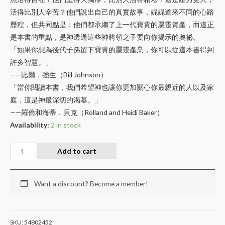
活得比別人辛苦？他們說出自己的真實故事，娓娓道來不同的心路
歷程，但共同點是：他們都承繼了上一代寶貴的屬靈資產，而這正
是本書的重點，是神透過這些神將領之子要向你揭示的奧祕。
「如果你想為後代子孫留下寶貴的屬靈產業，你可以從這本書得到
許多智慧。」
——比爾．強生（Bill Johnson）
「當你閱讀本書，我們希望神也讓你更加關心你最親近的人以及家
庭，這是神最深切的渴慕。」
——羅倫和海蒂．貝克（Rolland and Heidi Baker）
Availability:
2 in stock
Add to cart
Want a discount? Become a member!
SKU:
54802452