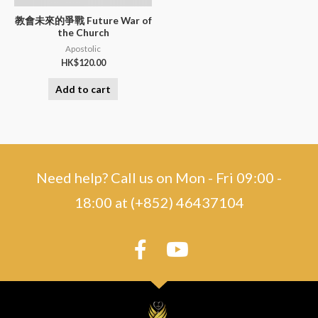
教會未來的爭戰 Future War of
the Church
Apostolic
HK$
120.00
Add to cart
Need help? Call us on Mon - Fri 09:00 -
18:00 at (+852) 46437104