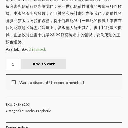
福音書和使徒行傳告訴我們：第一世紀使徒性彌賽亞教會在耶路撒
冷、中東的誕生與發展；而《神的和好計畫》告訴我們：使徒性的
彌賽亞猶太和阿拉伯教會，從十九世紀到廿一世紀的復興！本書在
探討此議題的詳盡和深度上，當今無人能出其右。書中所記載的復
興，正是以賽亞書十九章23-25節初熟果子的體現，要為榮耀的王
預備道路。
Availability:
3 in stock
Add to cart
Want a discount? Become a member!
SKU:
54846203
Categories:
Books
,
Prophetic
Description