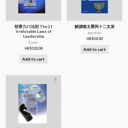
領導力21法則 The 21
解讀猶太曆與十二支派
Irrefutable Laws of
Apostolic
Leadership
HK$
50.00
Books
HK$
120.00
Add to cart
Add to cart