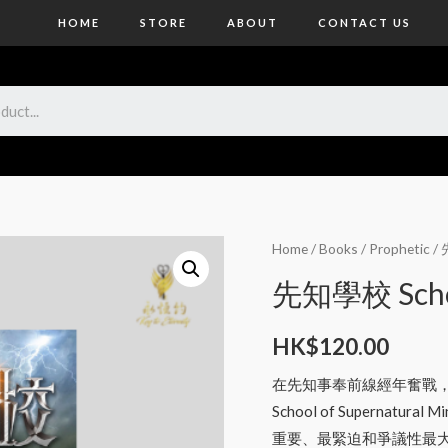
HOME
STORE
ABOUT
CONTACT US
Home
/
Books
/
Prophetic
/ 
先知學校 School
HK$
120.00
在先知事奉前線經年奮戰，
School of Superna
重要、最緊迫和爭議性最