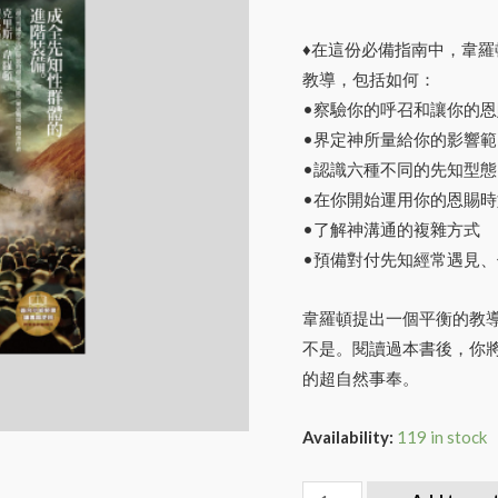
♦在這份必備指南中，韋
教導，包括如何：
•察驗你的呼召和讓你的恩
•界定神所量給你的影響
•認識六種不同的先知型
•在你開始運用你的恩賜
•了解神溝通的複雜方式
•預備對付先知經常遇見
韋羅頓提出一個平衡的教
不是。閱讀過本書後，你
的超自然事奉。
Availability:
119 in stock