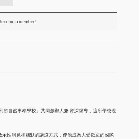
t
 Become a member!
利超自然事奉學校」共同創辦人兼 資深督導，這所學校現
啟示性洞見和幽默的講道方式，使他成為大受歡迎的國際