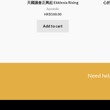
天國議會正興起 Ekklesia Rising
心的
Apostolic
HK$
100.00
Add to cart
Need help