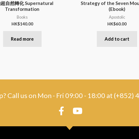
超自然轉化 Supernatural
Strategy of the Seven Mo
Transformation
(Ebook)
Books
Apostolic
HK$
140.00
HK$
60.00
Read more
Add to cart
? Call us on Mon - Fri 09:00 - 18:00 at (+852