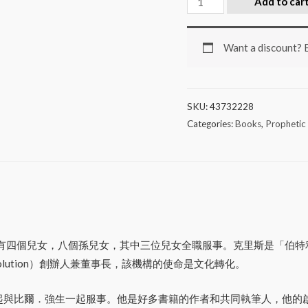
Add to car
Want a discount?
SKU:
43732228
Categories:
Books
,
Prophetic
下有四個兒女，八個孫兒女，其中三位兒女全職服事。克里斯是「伯特
olution）創辦人兼董事長，該機構的使命是文化轉化。
年起與比爾．強生一起服事。他是好多書籍的作者和共同執筆人，他的