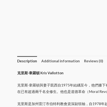
Description
Additional information
Reviews (0)
克里斯‧韋羅頓 Kris Vallotton
克里斯‧韋羅頓與妻子凱西自1975年結縭至今，他們膝
在已有超過兩千名全修生。他也是道德革命（Moral Rev
克里斯是加州雷汀市伯特利教會資深副領袖，自1978