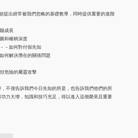
羅頓提出經常被我們忽略的基礎教導，同時提供重要的進階
賜成長
範圍和權柄深度
態－－如何對付假先知
時如何解決潛在的關係問題
、但危險的屬靈攻擊
導，不僅告訴我們今日先知的所是，也告訴我們他們的所
將功力大增，知識和技巧充足，得以進入這個榮美且重要