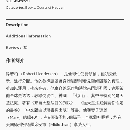
SKU:
43420927
Categories:
Books
,
Courts of Heaven
Description
Additional information
Reviews (0)
作者簡介
韓若柏 （Robert Henderson），是全球性使徒領袖，他領受啟
示、進行分賜。他的教導讓基督身體能清晰看見聖經隱藏的真理，
並加以運用，帶來突破。他奉命以寫作和演說來門訓列國，這驅策
他全球走透透，教導使徒性、神國、「七山」、其中最特別的是天
堂法庭。著有《來自天堂法庭的判決》、《從天堂法庭解開你命定
的書卷》（中文版由以琳書房出版）等書。他和妻子瑪麗
（Mary）結縭40年，有6個孩子和5個孫子，全家蒙神賜福，均在
美國德州密德羅席安市（Midlothian）享受人生。