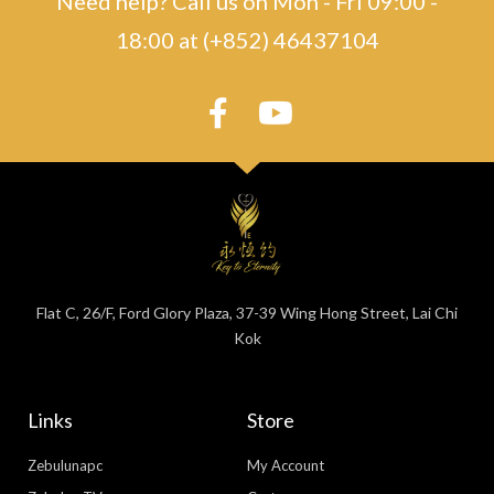
Need help? Call us on Mon - Fri 09:00 -
18:00 at (+852) 46437104
Flat C, 26/F, Ford Glory Plaza, 37-39 Wing Hong Street, Lai Chi
Kok
Links
Store
Zebulunapc
My Account