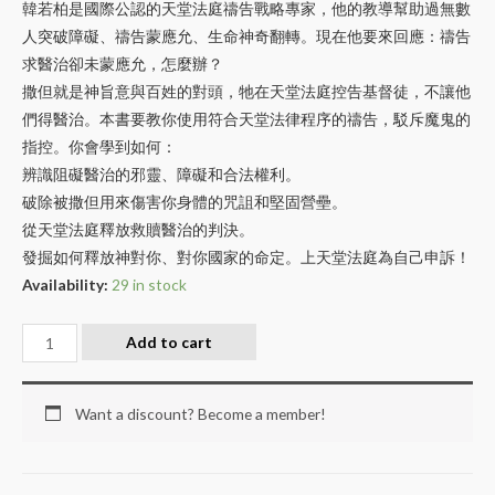
韓若柏是國際公認的天堂法庭禱告戰略專家，他的教導幫助過無數
人突破障礙、禱告蒙應允、生命神奇翻轉。現在他要來回應：禱告
求醫治卻未蒙應允，怎麼辦？
撒但就是神旨意與百姓的對頭，牠在天堂法庭控告基督徒，不讓他
們得醫治。本書要教你使用符合天堂法律程序的禱告，駁斥魔鬼的
指控。你會學到如何：
辨識阻礙醫治的邪靈、障礙和合法權利。
破除被撒但用來傷害你身體的咒詛和堅固營壘。
從天堂法庭釋放救贖醫治的判決。
發掘如何釋放神對你、對你國家的命定。上天堂法庭為自己申訴！
Availability:
29 in stock
Add to cart
Want a discount? Become a member!