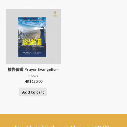
禱告佈道 Prayer Evangelism
Books
HK$
120.00
Add to cart