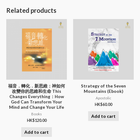
Related products
福音．轉化．新思維：神如何
Strategy of the Seven
改變你的思維和生命 This
Mountains (Ebook)
Changes Everything：How
Apostolic
God Can Transform Your
HK$
60.00
Mind and Change Your Life
Books
Add to cart
HK$
120.00
Add to cart