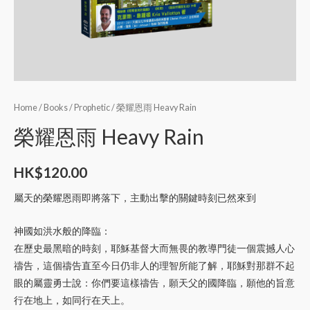
Home
/
Books
/
Prophetic
/ 榮耀恩雨 Heavy Rain
榮耀恩雨 Heavy Rain
HK$
120.00
屬天的榮耀恩雨即將落下，主動出擊的關鍵時刻已然來到
神國如洪水般的降臨：
在歷史最黑暗的時刻，耶穌基督大而無畏的教導門徒一個震撼人心
禱告，這個禱告直至今日仍非人的理智所能了解，耶穌對那群不起
眼的屬靈勇士說：你們要這樣禱告，願天父的國降臨，願他的旨意
行在地上，如同行在天上。