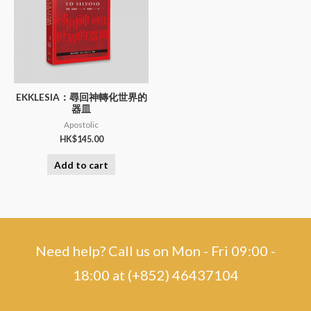
EKKLESIA：尋回神轉化世界的
器皿
Apostolic
HK$
145.00
Add to cart
Need help? Call us on Mon - Fri 09:00 -
18:00 at (+852) 46437104