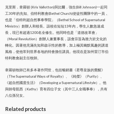
克里斯．韋羅頓 (Kris Vallotton)與比爾．強生(Bill Johnson)一起同
工30年的先知、伯特利教會(Bethel Church)使徒性團隊中的一員，
也是「伯特利超自然事奉學院」（Bethel School of Supernatural
Ministry）創辦人和校長。該校在短短13年內，學生人數急速成
長，現已有超過1200名全修生。他同時也是「道德改革會」
（Moral Revolution）創辦人兼董事長，該會宗旨為致力於文化的
轉化。因著他充滿先知和啟示性的教導，加上極其幽默風趣的講道
風格，使他常到世界各地的特會擔任講員。他現在是加州雷汀市伯
特利教會副主任牧師。
韋羅頓牧師已有多本著作問世，包括暢銷書《君尊皇族的覺醒》
（The Supernatural Ways of Royalty）、《純傑》（Purity）、
《超自然國度生活》（Developing a Supernatural Lifestyle）。他
與師母凱西（Kathy）育有四位子女（其中三人全職事奉），共有
八位孫兒女。
Related products