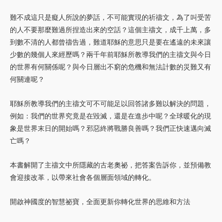
難不成這只是癡人所說的夢話，不可能實現的祈禱文，為了叫受苦
的人不要那麼難過所捏造出來的空話？這個主禱文，成千上萬，多
到數不清的人都曾禱告過，難道耶穌的意思只是要在遙遠的未來讓
少數的幾個人來經歷嗎？兩千年前耶穌所教導我們的主禱文與今日
的世界有何關係呢？與今日層出不窮的危機和無法計數的災難又有
何關連呢？
耶穌所教導我們的主禱文可不可能足以回答諸多難以解決的問題，
例如：我們的世界究竟是在毀滅，還是在進步中呢？全球暖化的現
象是世界末日的開始嗎？邪惡終將戰勝良善嗎？我們正快速邁向滅
亡嗎？
本書解開了主禱文中所隱藏的古老奧祕，把答案告訴你，並預備教
會迎接改革，以帶來社會各個層面領域的轉化。
開啟神國度的智慧祕寶，全面更新你轉化世界的思維和方法