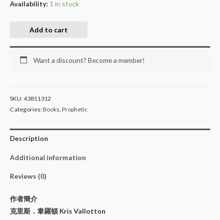
Availability:
1 in stock
Add to cart
Want a discount? Become a member!
SKU:
43811312
Categories:
Books
,
Prophetic
Description
Additional information
Reviews (0)
作者簡介
克里斯．韋羅頓 Kris Vallotton