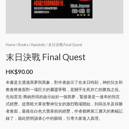
Home
/
Books
/
Apostolic
/ 末日決戰 Final Quest
末日決戰 Final Quest
HK$
90.00
本書是主透過異夢與異象，對作者啟示了在末日時刻，神的兒女和
教會將會面對一場巨大的屬靈爭戰，是關乎生死存亡的勝負之役。
先知雷克‧喬納所得的啟示始於一個異夢，緊接著是一連串的預言
式經歷。從黑暗大軍攻擊神兒女的激烈戰場開始，到與羔羊及得勝
者會面，最後在白色大寶座前的經歷，作者都將第三層天的奧秘記
錄了，藉此照明讀者心中的眼睛，引導大家進入真理。