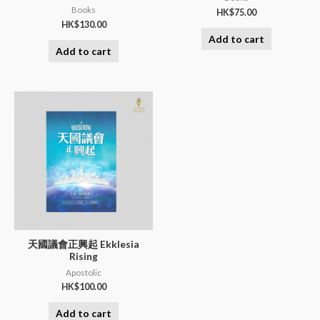
Books
HK$
75.00
HK$
130.00
Add to cart
Add to cart
天國議會正興起 Ekklesia
Rising
Apostolic
HK$
100.00
Add to cart