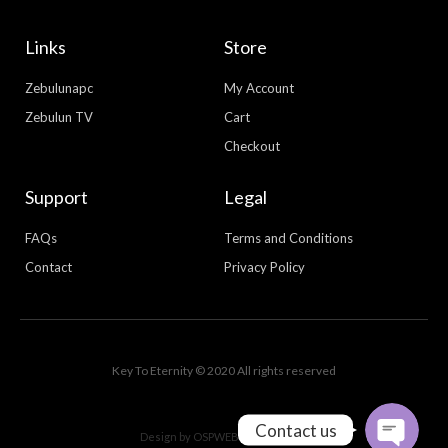
Links
Store
Zebulunapc
My Account
Zebulun TV
Cart
Checkout
Support
Legal
FAQs
Terms and Conditions
Contact
Privacy Policy
WhatsApp
Facebook Messenger
Key To Eternity © 2020 All rights reserved
Contact us
Design by
OSPWEBDESIGN.COM