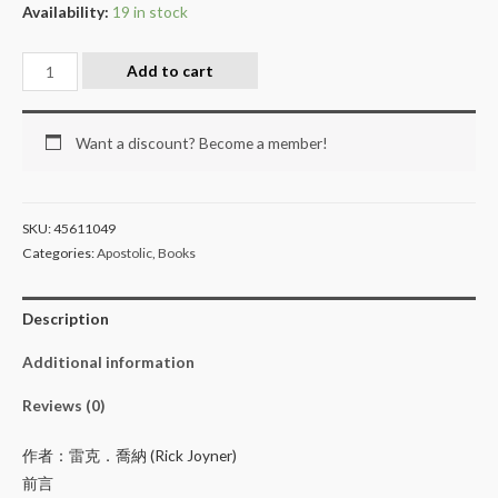
Availability:
19 in stock
Add to cart
Want a discount? Become a member!
SKU:
45611049
Categories:
Apostolic
,
Books
Description
Additional information
Reviews (0)
作者：雷克．喬納 (Rick Joyner)
前言