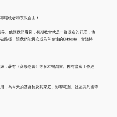
論專職牧者和宗教自由！
開眼界。他讓我們看見，初期教會就是一群激進的群眾，他
，讓我們能再次成為革命性的Ekklesia，實踐轉
訓練，著有《商場恩膏》等多本暢銷書。擁有豐富工作經
應用，為今天的基督徒及其家庭、影響範圍、社區與列國帶