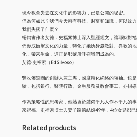
現今教會失去在文化中的影響力，已是公開的秘密。
但為何如此？我們今天擁有科技、財富和知識，何以效力
我們失落了什麼？
暢銷書作者艾德．史福索博士深入聖經經文，讓耶穌對祂教
們形成衝擊文化的力量，轉化了她所身處敵對、異教的地域
化，帶來生命，這正是耶穌所呼召我們成為的。
艾德‧史福索（Ed Silvoso）
豐收佈道團的創辦人兼主席，國度轉化網絡的領袖。也是
驗，包括銀行、醫院行政、金融服務及教會事工。亦指導
作為策略性的思考家，他熱衷於裝備平凡人作不平凡的事
來祝福。史福索博士與妻子路德結婚49年，4位女兒都已
Related products