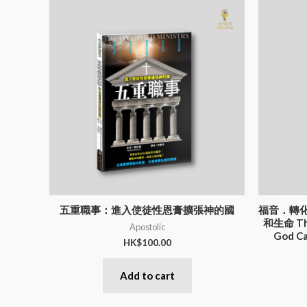
五重職事：進入使徒性恩膏擴張神的國
福音．轉
和生命 Thi
Apostolic
God Ca
HK$
100.00
Add to cart