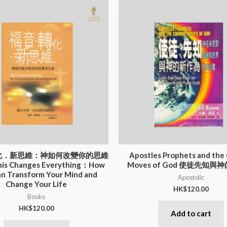
化．新思維：神如何改變你的思維
Apostles Prophets and the
s Changes Everything：How
Moves of God 使徒先知與
n Transform Your Mind and
Apostolic
Change Your Life
HK$
120.00
Books
HK$
120.00
Add to cart