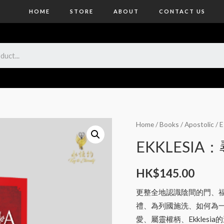
HOME
STORE
ABOUT
CONTACT US
Home
/
Books
/
Apostolic
/
EKKLESI
HK$
145.00
更整全地認識陰間的門、
禮、為列國施洗、如何為一個
愛、屬靈權柄、Ekklesi