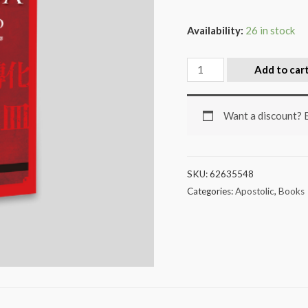
Availability:
26 in stock
Add to car
Want a discount?
SKU:
62635548
Categories:
Apostolic
,
Books