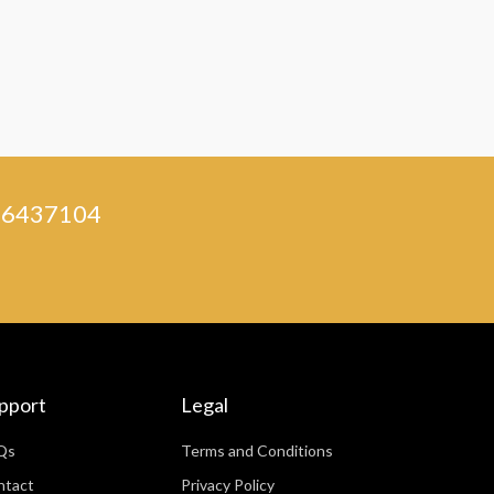
) 46437104
pport
Legal
Qs
Terms and Conditions
ntact
Privacy Policy