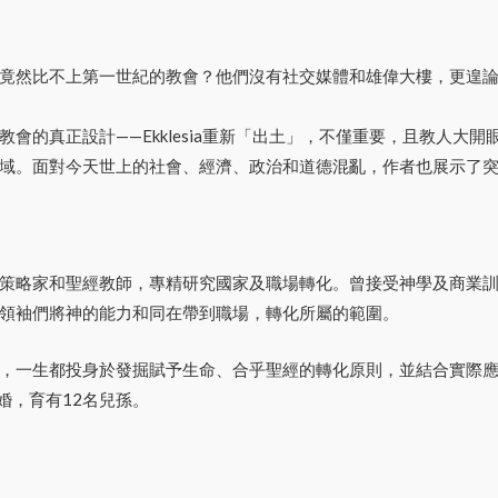
竟然比不上第一世紀的教會？他們沒有社交媒體和雄偉大樓，更遑
會的真正設計——Ekklesia重新「出土」，不僅重要，且教人大
。面對今天世上的社會、經濟、政治和道德混亂，作者也展示了突破路徑
策略家和聖經教師，專精研究國家及職場轉化。曾接受神學及商業
領袖們將神的能力和同在帶到職場，轉化所屬的範圍。
，一生都投身於發掘賦予生命、合乎聖經的轉化原則，並結合實際
婚，育有12名兒孫。