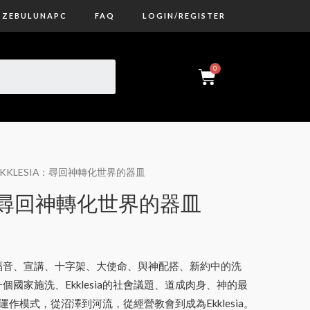
ZEBULUNAPC
FAQ
LOGIN/REGISTER
 EKKLESIA：尋回神轉化世界的器皿
A：尋回神轉化世界的器皿
福音、宣講、十字架、大使命、與神配搭、新約中的洗
國家施洗、Ekklesia的社會議題、道成肉身、神的最
a的運作模式，從沼澤到河流，從經營教會到成為Ekklesia。