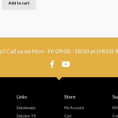
Add to cart
? Call us on Mon - Fri 09:00 - 18:00 at (+852
Links
Store
Su
Zebulunapc
My Account
FA
Zebulun TV
Cart
Co