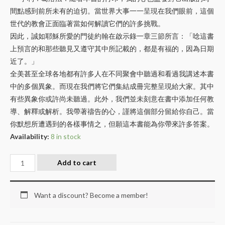
間點感到前所未有的迫切。當世界大事一一呈現在我們眼前，這個
世代的教會正面臨著當如何解讀它們的許多挑戰。
因此，誠如耶穌所愛的門徒約翰在啟示錄一章三節所言：「唸這書
上預言的和那些聽見又遵守其中所記載的，都是有福的，因為日期
近了。」
全美甚至全球各地都有許多人在不同聚會中聽過和看過我講述本書
中的多個異象。而現在我們將它們集結成冊完整呈現給大家。其中
有些異象你或許尚未聽過。此外，我們並未刻意在書中添加任何教
導、解釋或解析。我帶著禱告的心，謹將這個部分留給你自己。當
你默想所遭遇到的各樣事情之，但願這本書能為你帶來許多答案。
Availability:
8 in stock
Add to cart
Want a discount? Become a member!