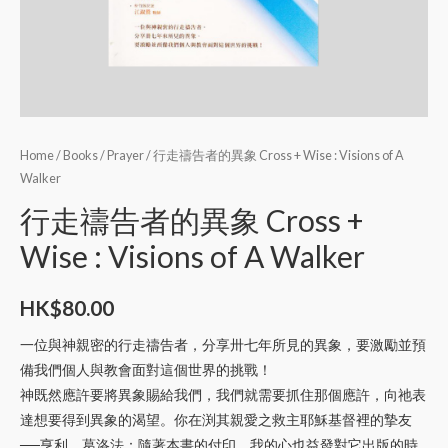
Home
/
Books
/
Prayer
/ 行走禱告者的異象 Cross + Wise : Visions of A
Walker
行走禱告者的異象 Cross +
Wise : Visions of A Walker
HK$
80.00
一位與神親密的行走禱告者，分享卅七年所見的異象，要激勵並預
備我們個人與教會面對這個世界的挑戰！
神既然應許要將異象賜給我們，我們就需要抓住那個應許，向祂表
達想要得到異象的渴望。你在渕其親愛之救主耶穌基督裡的摯友
──亨利．葛洛法：隨著本書的付印，我的心也益發對它出版的時