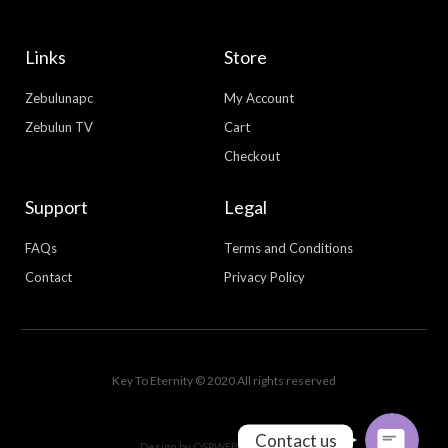
Links
Store
Zebulunapc
My Account
Zebulun TV
Cart
Checkout
Support
Legal
FAQs
Terms and Conditions
Contact
Privacy Policy
WhatsApp
Facebook Messenger
Key To Eternity © 2020 All rights reserved
Contact us
Design by
OSPWEBDESIGN.COM