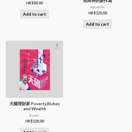
知與神的新作為
HK$
80.00
Apostolic
HK$
120.00
Add to cart
Add to cart
天國理財家 Poverty,Riches
and Wealth
Books
HK$
120.00