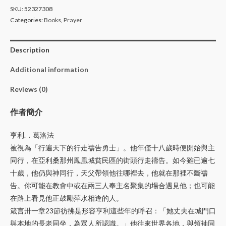
SKU:
52327308
Categories:
Books
,
Prayer
Description
Additional information
Reviews (0)
作者簡介
亨利.．葛洛法
被視為「行遍天下的行走禱告勇士」。他年僅十八歲時便開始與主
同行，在亞利桑那州鳳凰城貧民區的街頭行走禱告。如今雖已逾七
十歲，他仍與神同行，天父帶領他往哪裡去，他就在那裡不斷禱
告。你可能在教會中或在兩三人奉主名聚集的場合遇見他；也可能
在路上看見他正鼓勵萍水相逢的人。
箴言卅一章23節彷彿是形容亨利這些年的呼召：「她丈夫在城門口
與本地的長老同坐，為眾人所認識。」他往來世界各地，與領袖同