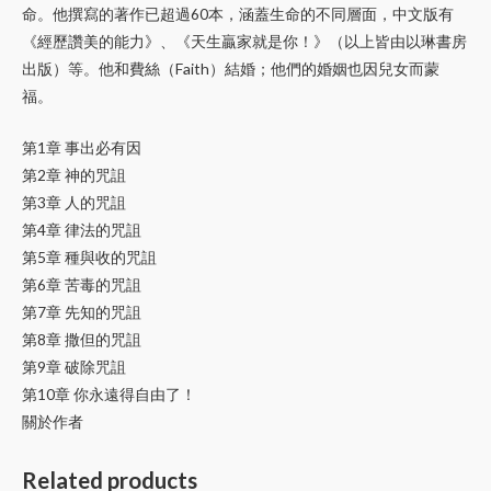
命。他撰寫的著作已超過60本，涵蓋生命的不同層面，中文版有
《經歷讚美的能力》、《天生贏家就是你！》（以上皆由以琳書房
出版）等。他和費絲（Faith）結婚；他們的婚姻也因兒女而蒙
福。
第1章 事出必有因
第2章 神的咒詛
第3章 人的咒詛
第4章 律法的咒詛
第5章 種與收的咒詛
第6章 苦毒的咒詛
第7章 先知的咒詛
第8章 撒但的咒詛
第9章 破除咒詛
第10章 你永遠得自由了！
關於作者
Related products