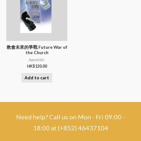
教會未來的爭戰 Future War of
the Church
Apostolic
HK$
120.00
Add to cart
Need help? Call us on Mon - Fri 09:00 -
18:00 at (+852) 46437104