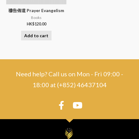
禱告佈道 Prayer Evangelism
Books
HK$
120.00
Add to cart
Need help? Call us on Mon - Fri 09:00 -
18:00 at (+852) 46437104