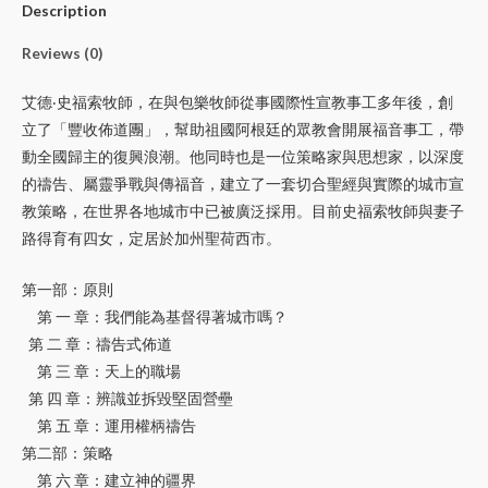
Description
Reviews (0)
艾德‧史福索牧師，在與包樂牧師從事國際性宣教事工多年後，創
立了「豐收佈道團」，幫助祖國阿根廷的眾教會開展福音事工，帶
動全國歸主的復興浪潮。他同時也是一位策略家與思想家，以深度
的禱告、屬靈爭戰與傳福音，建立了一套切合聖經與實際的城市宣
教策略，在世界各地城市中已被廣泛採用。目前史福索牧師與妻子
路得育有四女，定居於加州聖荷西市。
第一部：原則
第 一 章：我們能為基督得著城市嗎？
第 二 章：禱告式佈道
第 三 章：天上的職場
第 四 章：辨識並拆毀堅固營壘
第 五 章：運用權柄禱告
第二部：策略
第 六 章：建立神的疆界