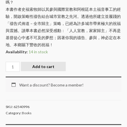
嗎？
本書作者史福索牧師以其參與國際宣教和阿根廷本土福音事工的經
驗，開啟策略性禱告結合城市宣教之先河。透過他所建立並履踐的
「禱告式佈道－全市歸主」策略，已經為許多城市帶來極大的祝福
與震撼。讀畢本書必然深受感動：「人人宣教，家家歸主」不再是
基督徒心中遙不可及的夢想；因著你我的禱告、參與，神必定在本
地、本鄉賜下豐收的祝福！
Availability:
14 in stock
Add to cart
Want a discount? Become a member!
SKU:
62540996
Category:
Books