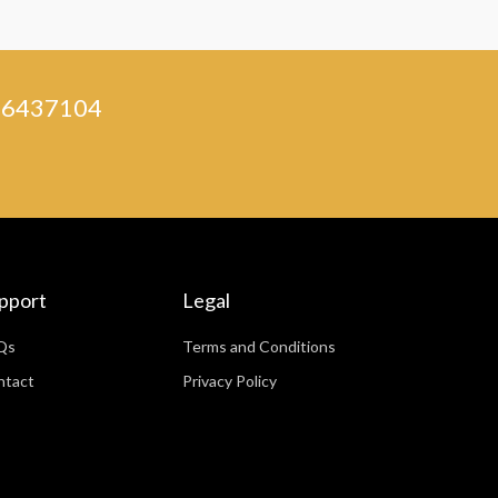
) 46437104
pport
Legal
Qs
Terms and Conditions
ntact
Privacy Policy
WhatsApp
Facebook Messenger