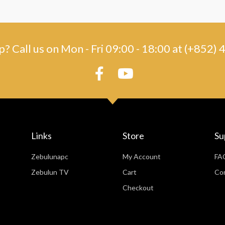
? Call us on Mon - Fri 09:00 - 18:00 at (+852
Links
Store
Su
Zebulunapc
My Account
FA
Zebulun TV
Cart
Co
Checkout