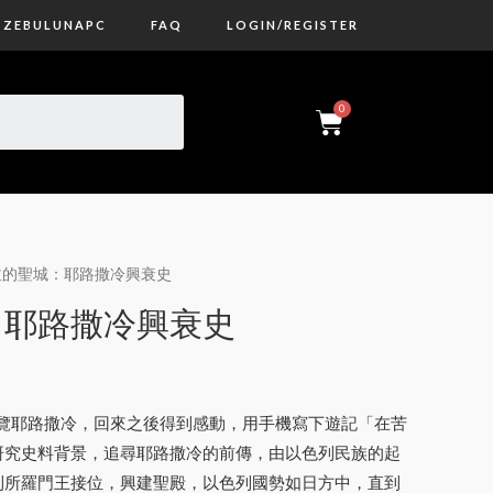
ZEBULUNAPC
FAQ
LOGIN/REGISTER
哭泣的聖城：耶路撒冷興衰史
：耶路撒冷興衰史
遊覽耶路撒冷，回來之後得到感動，用手機寫下遊記「在苦
研究史料背景，追尋耶路撒冷的前傳，由以色列民族的起
到所羅門王接位，興建聖殿，以色列國勢如日方中，直到