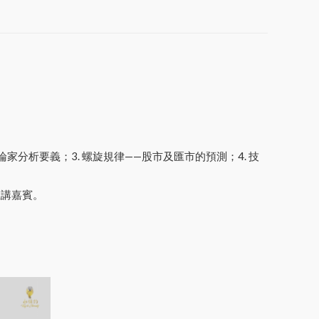
分析要義；3. 螺旋規律——股市及匯市的預測；4. 技
主講嘉賓。