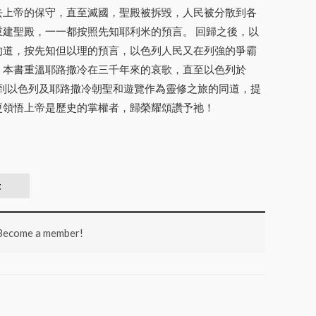
去上帝的保守，直至滅國，聖殿被拆毀，人民被分散到各
重建聖殿，一一都按照先知耶利米的預言。 回歸之後，以
的道，按先知但以理的預言，以色列人民又在列強的爭霸
。本書重溫耶路撒冷在三千年來的哀歌，直至以色列於
讓到以色列及耶路撒冷朝聖和遊覽作為靈修之旅的同道，提
更領悟上帝是歷史的掌權者，歸榮耀頌讚予祂！
t
 Become a member!